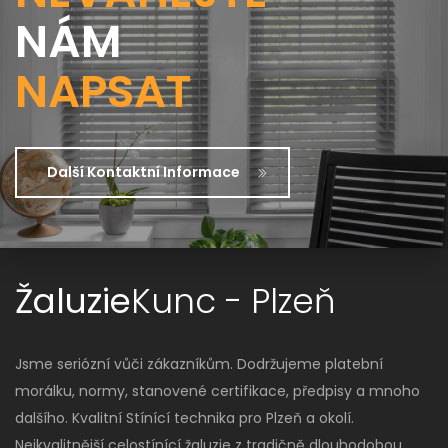
NÁM
NAPSAT
Další Kontaktní Informace
Žaluzie
Kunc - Plzeň
Jsme seriózní vůči zákazníkům. Dodržujeme platební
morálku, normy, stanovené certifikace, předpisy a mnoho
dalšího. Kvalitní Stínící technika pro Plzeň a okolí.
Nejkvalitnější celostínící žaluzie z tradičně dlouhodobou