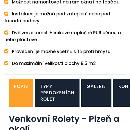
Možnost namontovat na rám okna i na fasádu
Instalace je možná pod zateplení nebo pod
fasádu budovy
Dvě verze lamel: Hliníkové naplněné PUR pěnou a
nebo plastové
Provedení je možné včetně sítě proti hmyzu
Do maximální velikosti plochy 8,5 m2
POPIS
TYPY
GALERIE
KON
PŘEDOKENÍCH
ROLET
Venkovní Rolety - Plzeň a
okolí